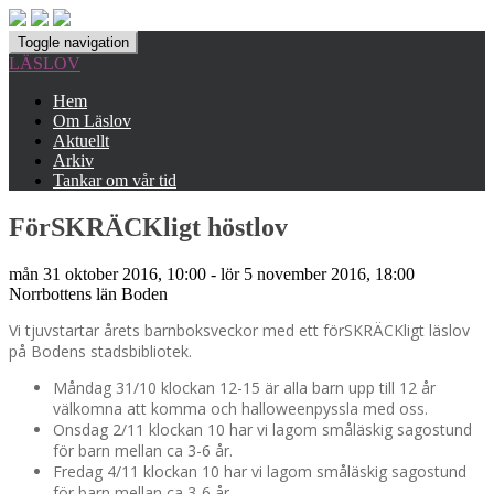
Toggle navigation
LÄSLOV
Hem
Om Läslov
Aktuellt
Arkiv
Tankar om vår tid
FörSKRÄCKligt höstlov
mån 31 oktober 2016, 10:00 - lör 5 november 2016, 18:00
Norrbottens län
Boden
Vi tjuvstartar årets barnboksveckor med ett förSKRÄCKligt läslov
på Bodens stadsbibliotek.
Måndag 31/10 klockan 12-15 är alla barn upp till 12 år
välkomna att komma och halloweenpyssla med oss.
Onsdag 2/11 klockan 10 har vi lagom småläskig sagostund
för barn mellan ca 3-6 år.
Fredag 4/11 klockan 10 har vi lagom småläskig sagostund
för barn mellan ca 3-6 år.