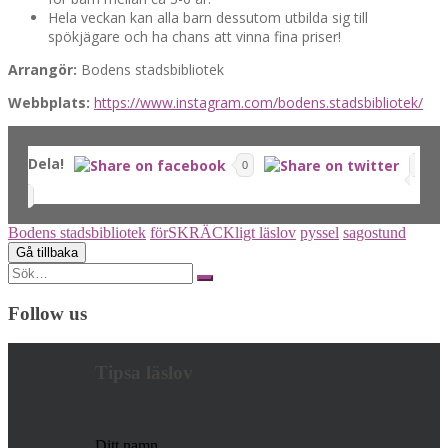
Hela veckan kan alla barn dessutom utbilda sig till
spökjägare och ha chans att vinna fina priser!
Arrangör:
Bodens stadsbibliotek
Webbplats:
https://www.instagram.com/bodens.stadsbibliotek/
Dela!
0
Bodens stadsbibliotek
förSKRÄCKligt läslov
pyssel
sagostund
Search
for:
Follow us
Tipsa läslov
Ditt namn