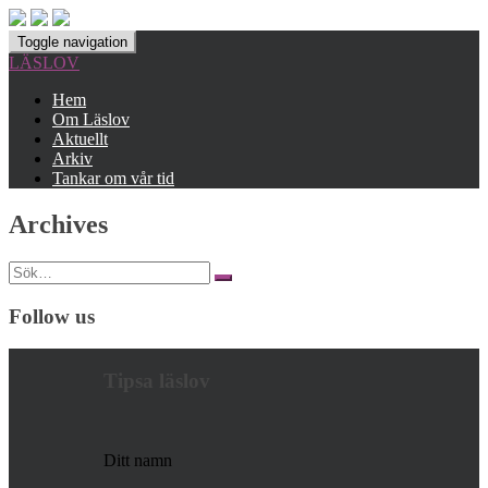
Toggle navigation
LÄSLOV
Hem
Om Läslov
Aktuellt
Arkiv
Tankar om vår tid
Archives
Search
for:
Follow us
Tipsa läslov
Ditt namn