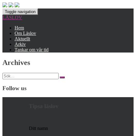
Toggle navigation
LÄSLOV
Hem
Om Läslov
Aktuellt
Arkiv
Tankar om vår tid
Archives
Search
for:
Follow us
Tipsa läslov
Ditt namn