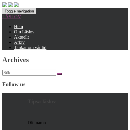
Toggle navigation
LÄSLOV
Hem
Om Läslov
Aktuellt
Arkiv
Tankar om vår tid
Archives
Search
for:
Follow us
Tipsa läslov
Ditt namn