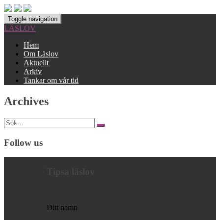
Toggle navigation
LÄSLOV
Hem
Om Läslov
Aktuellt
Arkiv
Tankar om vår tid
Archives
Search
for:
Follow us
Tipsa läslov
Ditt namn