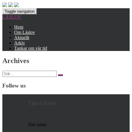
Toggle navigation
LÄSLOV
Hem
Om Läslov
Aktuellt
Arkiv
Tankar om vår tid
Archives
Search
for:
Follow us
Tipsa läslov
Ditt namn