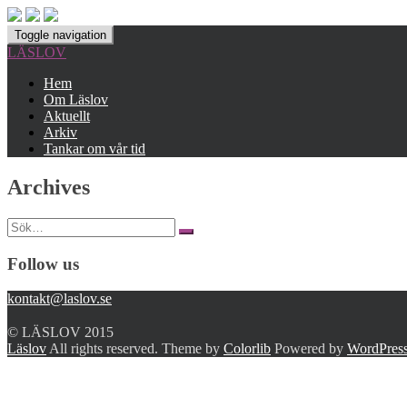
Toggle navigation
LÄSLOV
Hem
Om Läslov
Aktuellt
Arkiv
Tankar om vår tid
Archives
Search
for:
Follow us
kontakt@laslov.se
© LÄSLOV 2015
Läslov
All rights reserved. Theme by
Colorlib
Powered by
WordPres