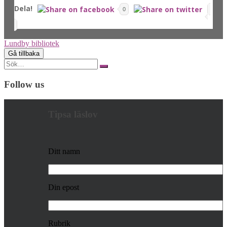
Dela!
0
Lundby bibliotek
Search
for:
Follow us
Tipsa läslov
Ditt namn
Din epost
Rubrik