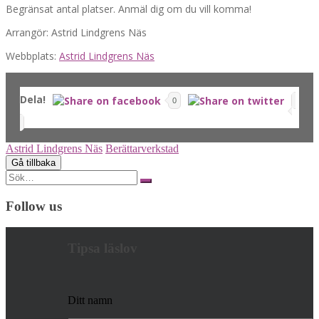
Begränsat antal platser. Anmäl dig om du vill komma!
Arrangör: Astrid Lindgrens Näs
Webbplats:
Astrid Lindgrens Näs
Dela!
0
Astrid Lindgrens Näs
Berättarverkstad
Search
for:
Follow us
Tipsa läslov
Ditt namn