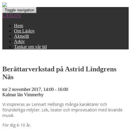
Toggle navigation
LÄSLOV
Hem
Om Läslov
Aktuellt
Arkiv
Tankar om vår tid
Berättarverkstad på Astrid Lindgrens
Näs
tor 2 november 2017, 14:00 - 16:00
Kalmar län
Vimmerby
Vi inspireras av Lennart Hellsings många karaktärer och
förunderliga miljöer. Lek, teater och improvisation med levande
musik.
För dig 6-10 år.