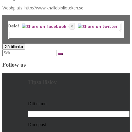
Webbplats: http://www.knallebiblioteken.se
Dela!
0
Search
for:
Follow us
Tipsa läslov
Ditt namn
Din epost