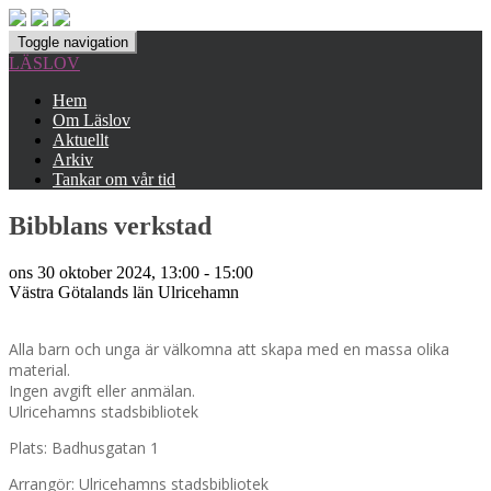
Toggle navigation
LÄSLOV
Hem
Om Läslov
Aktuellt
Arkiv
Tankar om vår tid
Bibblans verkstad
ons 30 oktober 2024, 13:00 - 15:00
Västra Götalands län
Ulricehamn
Alla barn och unga är välkomna att skapa med en massa olika
material.
Ingen avgift eller anmälan.
Ulricehamns stadsbibliotek
Plats: Badhusgatan 1
Arrangör: Ulricehamns stadsbibliotek