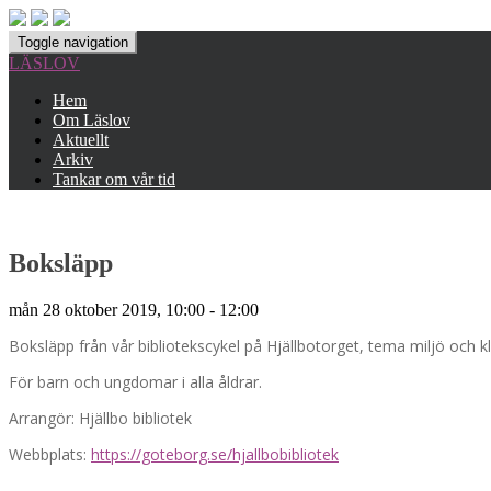
Toggle navigation
LÄSLOV
Hem
Om Läslov
Aktuellt
Arkiv
Tankar om vår tid
Boksläpp
mån 28 oktober 2019, 10:00 - 12:00
Boksläpp från vår bibliotekscykel på Hjällbotorget, tema miljö och k
För barn och ungdomar i alla åldrar.
Arrangör: Hjällbo bibliotek
Webbplats:
https://goteborg.se/hjallbobibliotek