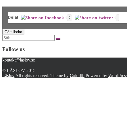
Dela!
0
Search
for:
Follow us
kontakt@laslov.se
© LÄSLOV 2015
Läslov
All rights reserved. Theme by
Colorlib
Powered by
WordPres