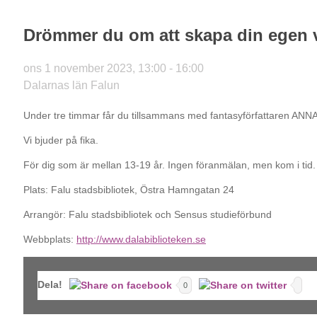
Drömmer du om att skapa din egen v
ons 1 november 2023, 13:00 - 16:00
Dalarnas län
Falun
Under tre timmar får du tillsammans med fantasyförfattaren ANNA
Vi bjuder på fika.
För dig som är mellan 13-19 år. Ingen föranmälan, men kom i tid.
Plats: Falu stadsbibliotek, Östra Hamngatan 24
Arrangör: Falu stadsbibliotek och Sensus studieförbund
Webbplats:
http://www.dalabiblioteken.se
Dela!
0