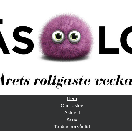
Hem
Om Läslov
Aktuellt
Arkiv
Tankar om vår tid