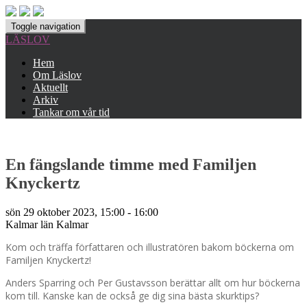
Toggle navigation
LÄSLOV
Hem
Om Läslov
Aktuellt
Arkiv
Tankar om vår tid
En fängslande timme med Familjen
Knyckertz
sön 29 oktober 2023, 15:00 - 16:00
Kalmar län
Kalmar
Kom och träffa författaren och illustratören bakom böckerna om
Familjen Knyckertz!
Anders Sparring och Per Gustavsson berättar allt om hur böckerna
kom till. Kanske kan de också ge dig sina bästa skurktips?