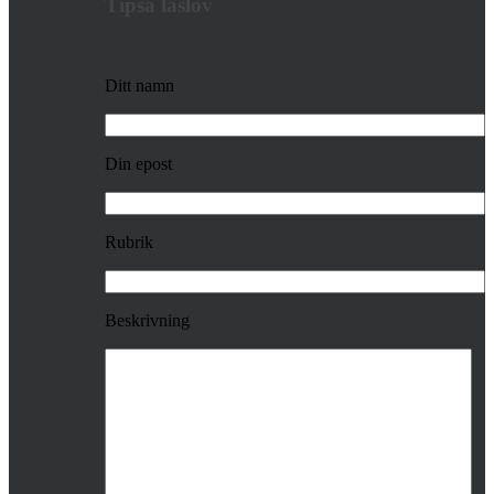
Tipsa läslov
Ditt namn
Din epost
Rubrik
Beskrivning