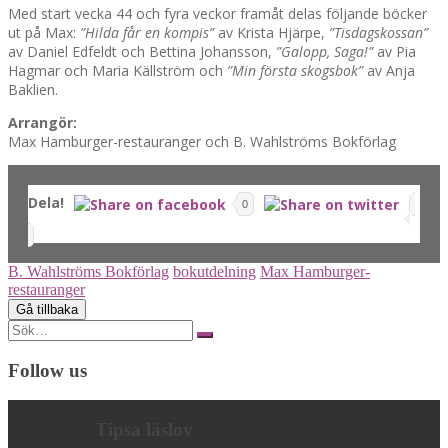
Med start vecka 44 och fyra veckor framåt delas följande böcker
ut på Max:
”Hilda får en kompis”
av Krista Hjärpe,
”Tisdagskossan”
av Daniel Edfeldt och Bettina Johansson,
”Galopp, Saga!”
av Pia
Hagmar och Maria Källström och
”Min första skogsbok”
av Anja
Baklien.
Arrangör:
Max Hamburger-restauranger och B. Wahlströms Bokförlag
Dela!
0
B. Wahlströms Bokförlag
bokutdelning
Max Hamburger-
restauranger
Search
for:
Follow us
Tipsa läslov