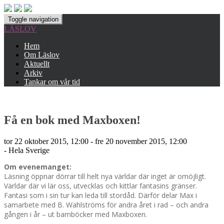
Toggle navigation
LÄSLOV
Hem
Om Läslov
Aktuellt
Arkiv
Tankar om vår tid
Få en bok med Maxboxen!
tor 22 oktober 2015, 12:00 - fre 20 november 2015, 12:00
- Hela Sverige
Om evenemanget:
Läsning öppnar dörrar till helt nya världar där inget är omöjligt.
Världar där vi lär oss, utvecklas och kittlar fantasins gränser.
Fantasi som i sin tur kan leda till stordåd. Därför delar Max i
samarbete med B. Wahlströms för andra året i rad – och andra
gången i år – ut barnböcker med Maxboxen.