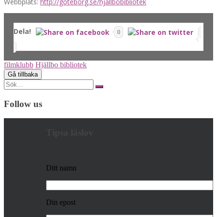
Webbplats:
http://goteborg.se/hjallbobibliotek
Dela!
0
filmklubb
Hjällbo bibliotek
Search
for:
Follow us
Tipsa läslov
Ditt namn
Din epost