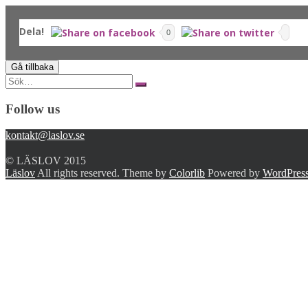
Dela!
0
Search
for:
Follow us
kontakt@laslov.se
© LÄSLOV 2015
Läslov
All rights reserved. Theme by
Colorlib
Powered by
WordPres