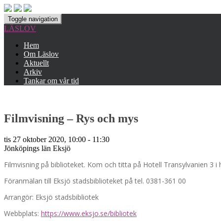
Toggle navigation
LÄSLOV
Hem
Om Läslov
Aktuellt
Arkiv
Tankar om vår tid
Filmvisning – Rys och mys
tis 27 oktober 2020, 10:00 - 11:30
Jönköpings län
Eksjö
Filmvisning på biblioteket. Kom och titta på Hotell Transylvanien 3 i h
Föranmälan till Eksjö stadsbiblioteket på tel. 0381-361 00
Arrangör: Eksjö stadsbibliotek
Webbplats:
https://www.eksjo.se/bibliotek