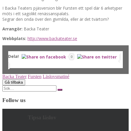
I Backa Teaters pjäsversion blir Fursten ett spel där 6 arketyper
möts i ett sagolikt renässanspalats.
Segrar den onda över den givmilda, eller är det tvärtom?
Arrangör:
Backa Teater
Webbplats:
http://www.backateater.se
Dela!
0
Backa Teater
Fursten
Läslovsmatiné
Search
for:
Follow us
Tipsa läslov