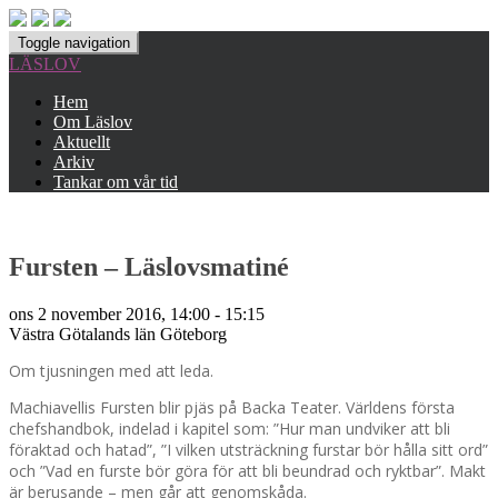
Toggle navigation
LÄSLOV
Hem
Om Läslov
Aktuellt
Arkiv
Tankar om vår tid
Fursten – Läslovsmatiné
ons 2 november 2016, 14:00 - 15:15
Västra Götalands län
Göteborg
Om tjusningen med att leda.
Machiavellis Fursten blir pjäs på Backa Teater. Världens första
chefshandbok, indelad i kapitel som: ”Hur man undviker att bli
föraktad och hatad”, ”I vilken utsträckning furstar bör hålla sitt ord”
och ”Vad en furste bör göra för att bli beundrad och ryktbar”. Makt
är berusande – men går att genomskåda.