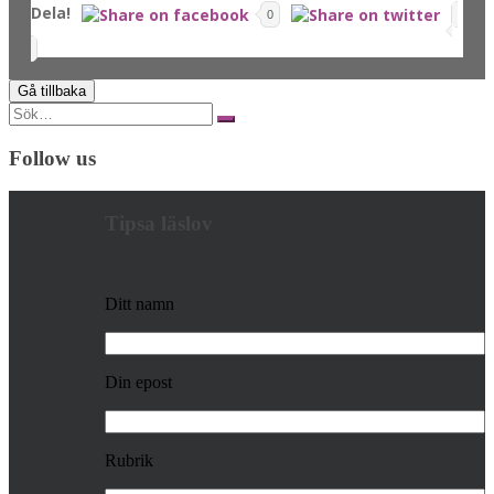
Dela!
0
Search
for:
Follow us
Tipsa läslov
Ditt namn
Din epost
Rubrik