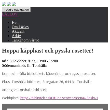
Toggle navigation
LÄSLOV
Hem
Om Läslov
Aktuellt
Arkiv
Tankar om vår tid
Hoppa käpphäst och pyssla rosetter!
mån 30 oktober 2023, 13:00 - 15:00
Södermanlands län
Torshälla
Kom och träffa bibliotekets käpphästar och pyssla rosetter.
Plats: Torshälla bibliotek, Storgatan 26, 644 31 Torshälla
Arrangör: Torshälla bibliotek
Webbplats:
https://bibliotek.eskilstuna.se/web/arena/-/laslo-1