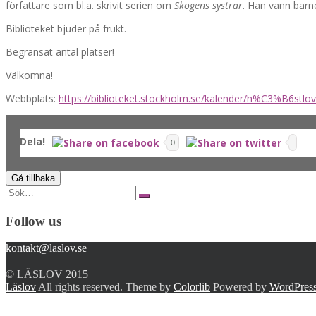
författare som bl.a. skrivit serien om
Skogens systrar
. Han vann barn
Biblioteket bjuder på frukt.
Begränsat antal platser!
Välkomna!
Webbplats:
https://biblioteket.stockholm.se/kalender/h%C3%B6stl
Dela!
0
Search
for:
Follow us
kontakt@laslov.se
© LÄSLOV 2015
Läslov
All rights reserved. Theme by
Colorlib
Powered by
WordPres