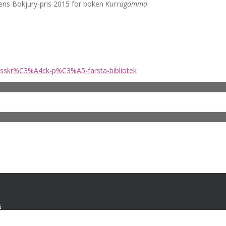
ens Bokjury-pris 2015 för boken
Kurragömma
.
ovsskr%C3%A4ck-p%C3%A5-farsta-bibliotek
s