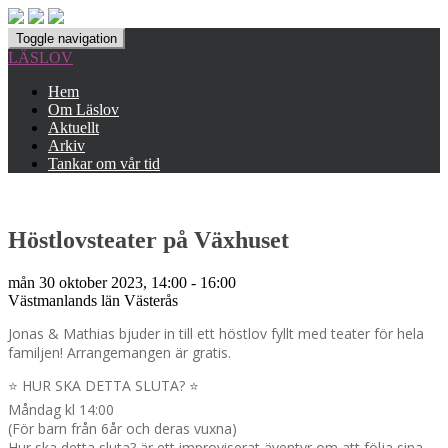
Toggle navigation
LÄSLOV
Hem
Om Läslov
Aktuellt
Arkiv
Tankar om vår tid
Höstlovsteater på Växhuset
mån 30 oktober 2023, 14:00 - 16:00
Västmanlands län
Västerås
Jonas & Mathias bjuder in till ett höstlov fyllt med teater för hela
familjen! Arrangemangen är gratis.
⭐️ HUR SKA DETTA SLUTA? ⭐
Måndag kl 14:00
️(För barn från 6år och deras vuxna)
Hur ska detta sluta? är ett improviserat äventyr om att följa sina