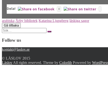
Dela!
0
arabiska
Årby bibliotek
Katarina Ljungberg
läskiga sagor
Search
for:
Follow us
kontakt@laslov.se
© LÄSLOV 2015
Läslov
All rights reserved. Theme by
Colorlib
Powered by
WordPres