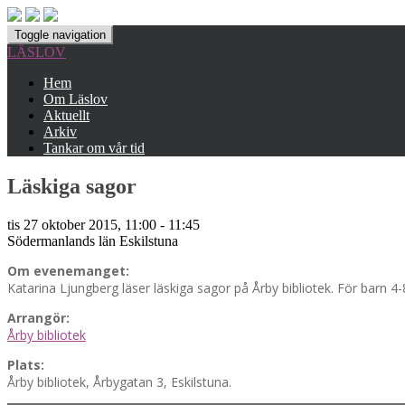
Toggle navigation
LÄSLOV
Hem
Om Läslov
Aktuellt
Arkiv
Tankar om vår tid
Läskiga sagor
tis 27 oktober 2015, 11:00 - 11:45
Södermanlands län
Eskilstuna
Om evenemanget:
Katarina Ljungberg läser läskiga sagor på Årby bibliotek. För barn 4-8
Arrangör:
Årby bibliotek
Plats:
Årby bibliotek, Årbygatan 3, Eskilstuna.