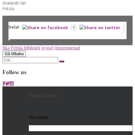
ötalands län
Fritsla
Dela!
0
fika
Fritsla bibliotek
pyssel
tipspromenad
Search
for:
Follow us
Tipsa läslov
Ditt namn