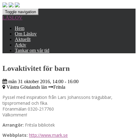
Toggle navigation
LÄSLOV
Hem
Om Läslov
Aktuellt
Arkiv
Tankar om vår tid
Lovaktivitet för barn
mån 31 oktober 2016, 14:00 - 16:00
Västra Götalands län
Fritsla
Pyssel med inspiration från Lars Johanssons trägubbar,
tipspromenad och fika.
Föranmälan 0320-217760
Välkommen!
Arrangör:
Fritsla bibliotek
Webbplats:
http://www.mark.se