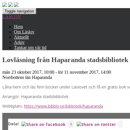
Toggle navigation
LÄSLOV
Hem
Om Läslov
Aktuellt
Arkiv
Tankar om vår tid
Lovläsning från Haparanda stadsbibliotek
mån 23 oktober 2017, 10:00 - lör 11 november 2017, 14:00
Norrbottens län
Haparanda
Låna hem och läs fem böcker under Läslovet och få en gratis bok som
Arrangör: Haparanda stadsbibliotek
Webbplats:
https://www.bibblo.se/bibliotek/haparanda
Dela!
0