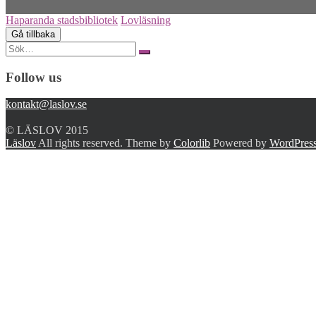
Haparanda stadsbibliotek
Lovläsning
Search
for:
Follow us
kontakt@laslov.se
© LÄSLOV 2015
Läslov
All rights reserved. Theme by
Colorlib
Powered by
WordPres