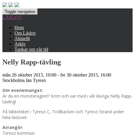
Toggle navigation
LÄSLOV
Hem
Om Läslov
Aktuellt
Arkiv
Tankar om vår tid
Nelly Rapp-tävling
mån 26 oktober 2015, 10:00 - fre 30 oktober 2015, 16:00
Stockholms län
Tyresö
Om evenemanget:
Är du en monsteragent? Kom och var med i vår kluriga Nelly Rapp-
tävling!
På biblioteket i Tyresö C, Trollbäcken och Tyresö Strand under
hela läslovet.
Arrangör:
Tyresö kommun