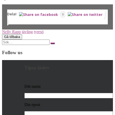
Dela!
0
Nelly Rapp
tävling
tyresö
Search
for:
Follow us
Tipsa läslov
Ditt namn
Din epost