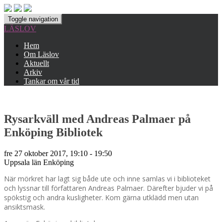
Toggle navigation
LÄSLOV
Hem
Om Läslov
Aktuellt
Arkiv
Tankar om vår tid
Rysarkväll med Andreas Palmaer på
Enköping Bibliotek
fre 27 oktober 2017, 19:10 - 19:50
Uppsala län
Enköping
När mörkret har lagt sig både ute och inne samlas vi i biblioteket
och lyssnar till författaren Andreas Palmaer. Därefter bjuder vi på
spökstig och andra kusligheter. Kom gärna utklädd men utan
ansiktsmask.