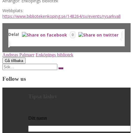
Arrangör: Enköpings bibliotek
Webbplats:
https://www.bibliotekenkoping.se/148264/sv/events/rysarkvall
Dela!
0
Andreas Palmaer
Enköpings bibliotek
Search
for:
Follow us
Tipsa läslov
Ditt namn