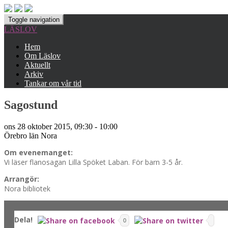
Toggle navigation
LÄSLOV
Hem
Om Läslov
Aktuellt
Arkiv
Tankar om vår tid
Sagostund
ons 28 oktober 2015, 09:30 - 10:00
Örebro län
Nora
Om evenemanget:
Vi läser flanosagan Lilla Spöket Laban. För barn 3-5 år.
Arrangör:
Nora bibliotek
Dela!
0