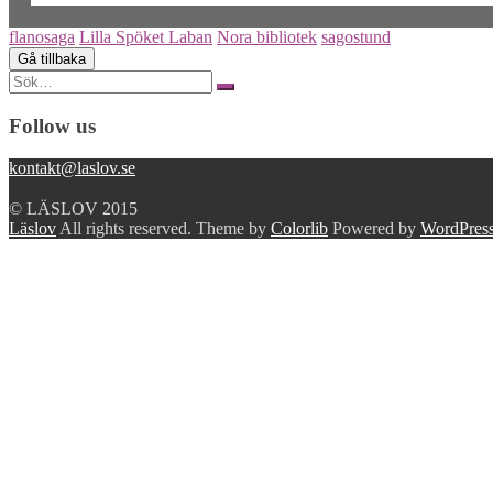
flanosaga
Lilla Spöket Laban
Nora bibliotek
sagostund
Search
for:
Follow us
kontakt@laslov.se
© LÄSLOV 2015
Läslov
All rights reserved. Theme by
Colorlib
Powered by
WordPres