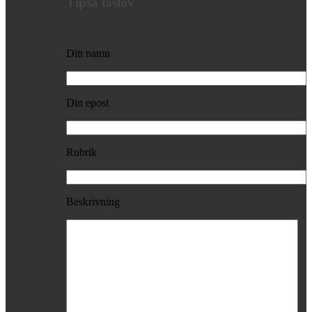
Tipsa läslov
Ditt namn
Din epost
Rubrik
Beskrivning