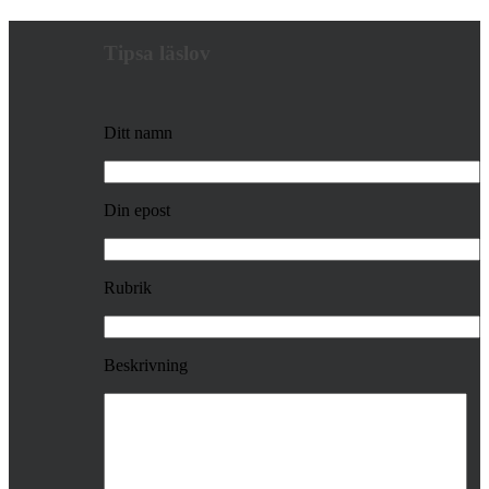
Tipsa läslov
Ditt namn
Din epost
Rubrik
Beskrivning