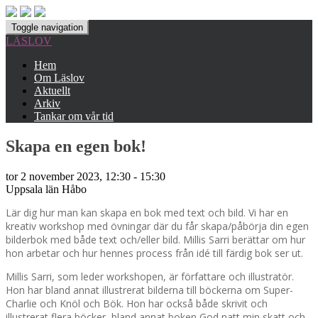
Toggle navigation
LÄSLOV
Hem
Om Läslov
Aktuellt
Arkiv
Tankar om vår tid
Skapa en egen bok!
tor 2 november 2023, 12:30 - 15:30
Uppsala län
Håbo
Lär dig hur man kan skapa en bok med text och bild. Vi har en
kreativ workshop med övningar där du får skapa/påbörja din egen
bilderbok med både text och/eller bild. Millis Sarri berättar om hur
hon arbetar och hur hennes process från idé till färdig bok ser ut.
Millis Sarri, som leder workshopen, är författare och illustratör.
Hon har bland annat illustrerat bilderna till böckerna om Super-
Charlie och Knöl och Bök. Hon har också både skrivit och
illustrerat flera böcker, bland annat boken God natt min skatt och