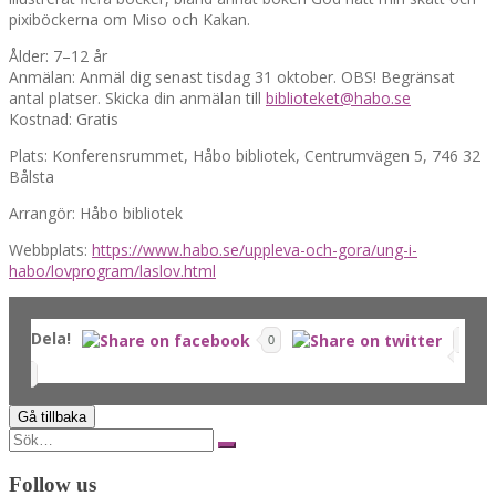
pixiböckerna om Miso och Kakan.
Ålder: 7–12 år
Anmälan: Anmäl dig senast tisdag 31 oktober. OBS! Begränsat
antal platser. Skicka din anmälan till
biblioteket@habo.se
Kostnad: Gratis
Plats: Konferensrummet, Håbo bibliotek, Centrumvägen 5, 746 32
Bålsta
Arrangör: Håbo bibliotek
Webbplats:
https://www.habo.se/uppleva-och-gora/ung-i-
habo/lovprogram/laslov.html
Dela!
0
Search
for:
Follow us