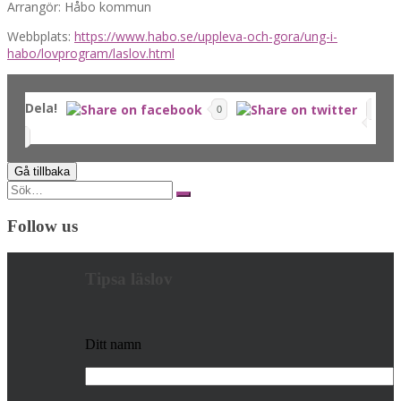
Arrangör: Håbo kommun
Webbplats:
https://www.habo.se/uppleva-och-gora/ung-i-
habo/lovprogram/laslov.html
Dela!
0
Search
for:
Follow us
Tipsa läslov
Ditt namn