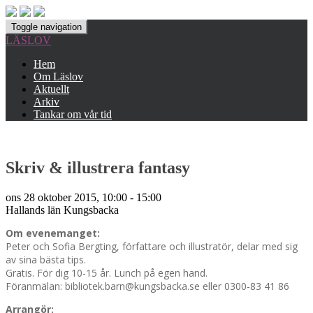
Toggle navigation
LÄSLOV
Hem
Om Läslov
Aktuellt
Arkiv
Tankar om vår tid
Skriv & illustrera fantasy
ons 28 oktober 2015, 10:00 - 15:00
Hallands län
Kungsbacka
Om evenemanget:
Peter och Sofia Bergting, författare och illustratör, delar med sig
av sina bästa tips.
Gratis. För dig 10-15 år. Lunch på egen hand.
Föranmälan: bibliotek.barn@kungsbacka.se eller 0300-83 41 86
Arrangör: