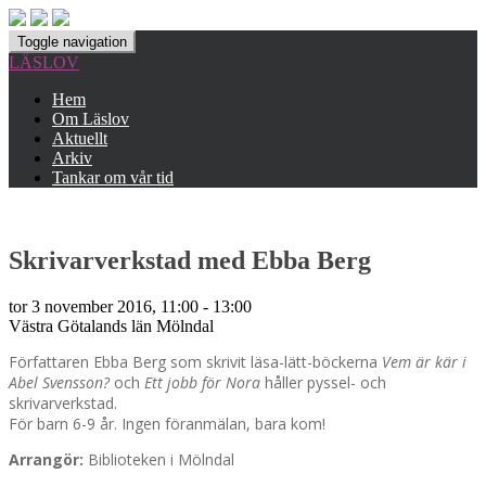
Toggle navigation
LÄSLOV
Hem
Om Läslov
Aktuellt
Arkiv
Tankar om vår tid
Skrivarverkstad med Ebba Berg
tor 3 november 2016, 11:00 - 13:00
Västra Götalands län
Mölndal
Författaren Ebba Berg som skrivit läsa-lätt-böckerna
Vem är kär i
Abel Svensson?
och
Ett jobb för Nora
håller pyssel- och
skrivarverkstad.
För barn 6-9 år. Ingen föranmälan, bara kom!
Arrangör:
Biblioteken i Mölndal