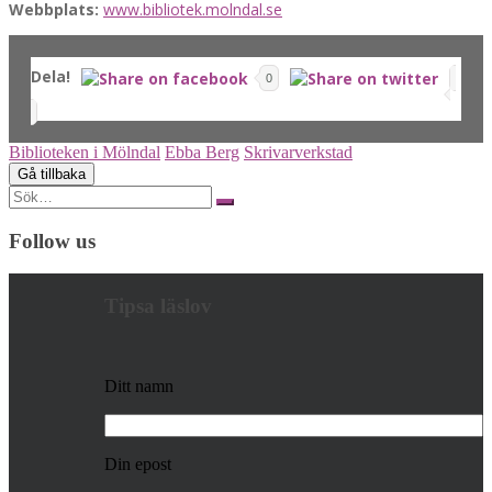
Webbplats:
www.bibliotek.molndal.se
Dela!
0
Biblioteken i Mölndal
Ebba Berg
Skrivarverkstad
Search
for:
Follow us
Tipsa läslov
Ditt namn
Din epost