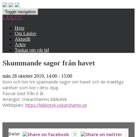
Toggle navigation
LÄSLOV
Hem
Om Läslov
Aktuellt
Arkiv
Tankar om vår tid
Skummande sagor från havet
mån 28 oktober 2019, 14:00 - 15:00
Kom och hör tre spännande sagor om havet och de märkliga
varelser som bor i dess djup.
Passar bäst från 6 år.
Arrangör: Oskarshamns bibliotek
Webbplats:
https://bibliotek.oskarshamn.se
Dela!
0