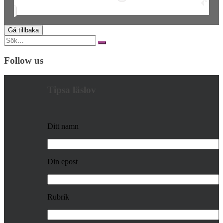
Search
for:
Follow us
Tipsa läslov
Ditt namn
Din epost
Rubrik