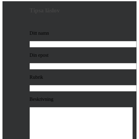
Tipsa läslov
Ditt namn
Din epost
Rubrik
Beskrivning