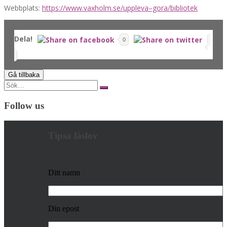
Webbplats:
https://www.vaxholm.se/uppleva–gora/bibliotek
Dela!
0
Search
for:
Follow us
Tipsa läslov
Ditt namn
Din epost