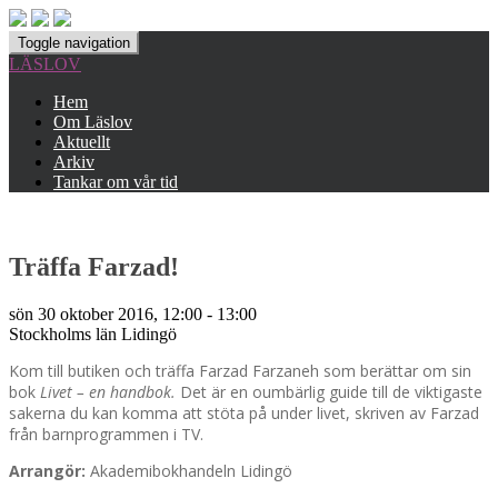
Toggle navigation
LÄSLOV
Hem
Om Läslov
Aktuellt
Arkiv
Tankar om vår tid
Träffa Farzad!
sön 30 oktober 2016, 12:00 - 13:00
Stockholms län
Lidingö
Kom till butiken och träffa Farzad Farzaneh som berättar om sin
bok
Livet – en handbok.
Det är en oumbärlig guide till de viktigaste
sakerna du kan komma att stöta på under livet, skriven av Farzad
från barnprogrammen i TV.
Arrangör:
Akademibokhandeln Lidingö