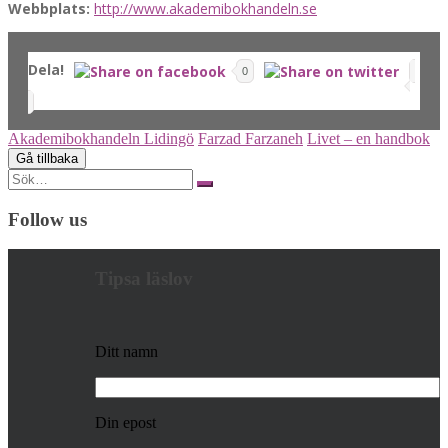
Webbplats:
http://www.akademibokhandeln.se
Dela!
0
Akademibokhandeln Lidingö
Farzad Farzaneh
Livet – en handbok
Search
for:
Follow us
Tipsa läslov
Ditt namn
Din epost