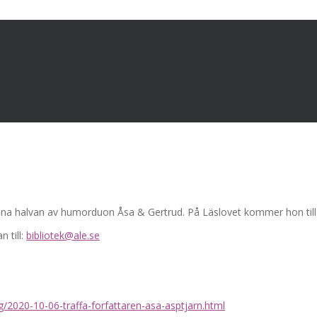
 ena halvan av humorduon Åsa & Gertrud. På Läslovet kommer hon till 
 till:
bibliotek@ale.se
2020-10-06-traffa-forfattaren-asa-asptjarn.html