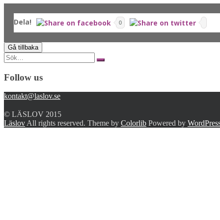
Dela!
0
Search
for:
Follow us
kontakt@laslov.se
© LÄSLOV 2015
Läslov
All rights reserved. Theme by
Colorlib
Powered by
WordPres