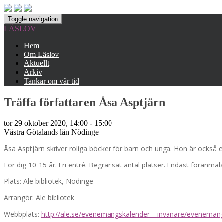
Toggle navigation
LÄSLOV
Hem
Om Läslov
Aktuellt
Arkiv
Tankar om vår tid
Träffa författaren Åsa Asptjärn
tor 29 oktober 2020, 14:00 - 15:00
Västra Götalands län
Nödinge
Åsa Asptjärn skriver roliga böcker för barn och unga. Hon är också
För dig 10-15 år. Fri entré. Begränsat antal platser. Endast föranmälan
Plats: Ale bibliotek, Nödinge
Arrangör: Ale bibliotek
Webbplats:
http://ale.se/evenemangskalender—invanare/evenemang/