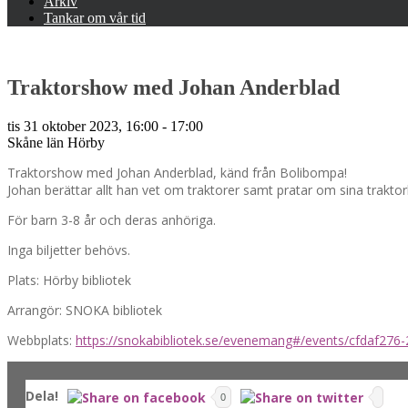
Arkiv
Tankar om vår tid
Traktorshow med Johan Anderblad
tis 31 oktober 2023, 16:00 - 17:00
Skåne län
Hörby
Traktorshow med Johan Anderblad, känd från Bolibompa!
Johan berättar allt han vet om traktorer samt pratar om sina trakt
För barn 3-8 år och deras anhöriga.
Inga biljetter behövs.
Plats: Hörby bibliotek
Arrangör: SNOKA bibliotek
Webbplats:
https://snokabibliotek.se/evenemang#/events/cfdaf276
Dela!
0