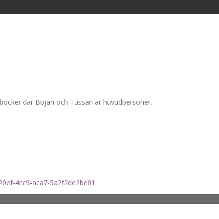
orböcker där Bojan och Tussan är huvudpersoner.
-20ef-4cc9-aca7-5a2f2de2be01