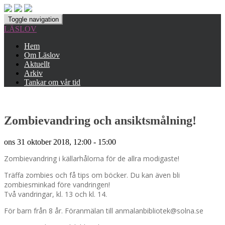
Toggle navigation
LÄSLOV
Hem
Om Läslov
Aktuellt
Arkiv
Tankar om vår tid
Zombievandring och ansiktsmålning!
ons 31 oktober 2018, 12:00 - 15:00
Zombievandring i källarhålorna för de allra modigaste!
Träffa zombies och få tips om böcker. Du kan även bli
zombiesminkad före vandringen!
Två vandringar, kl. 13 och kl. 14.
För barn från 8 år. Föranmälan till anmalanbibliotek@solna.se