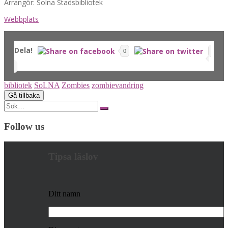
Arrangör: Solna Stadsbibliotek
Webbplats
Dela!
0
bibliotek
SoLNA
Zombies
zombievandring
Search
for:
Follow us
Tipsa läslov
Ditt namn