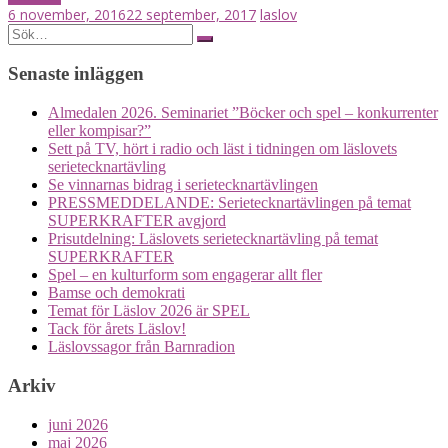
6 november, 2016
22 september, 2017
laslov
Posts
Search
for:
navigation
Senaste inläggen
Almedalen 2026. Seminariet ”Böcker och spel – konkurrenter
eller kompisar?”
Sett på TV, hört i radio och läst i tidningen om läslovets
serietecknartävling
Se vinnarnas bidrag i serietecknartävlingen
PRESSMEDDELANDE: Serietecknartävlingen på temat
SUPERKRAFTER avgjord
Prisutdelning: Läslovets serietecknartävling på temat
SUPERKRAFTER
Spel – en kulturform som engagerar allt fler
Bamse och demokrati
Temat för Läslov 2026 är SPEL
Tack för årets Läslov!
Läslovssagor från Barnradion
Arkiv
juni 2026
maj 2026