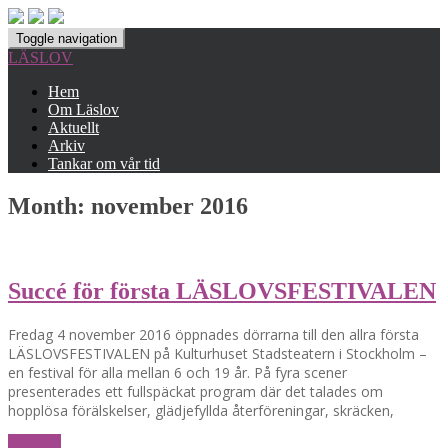
Toggle navigation
LÄSLOV
Hem
Om Läslov
Aktuellt
Arkiv
Tankar om vår tid
Month:
november 2016
Succé för första LÄSLOVSFESTIVALEN
Fredag 4 november 2016 öppnades dörrarna till den allra första
LÄSLOVSFESTIVALEN på Kulturhuset Stadsteatern i Stockholm –
en festival för alla mellan 6 och 19 år. På fyra scener
presenterades ett fullspäckat program där det talades om
hopplösa förälskelser, glädjefyllda återföreningar, skräcken,
Läs mer