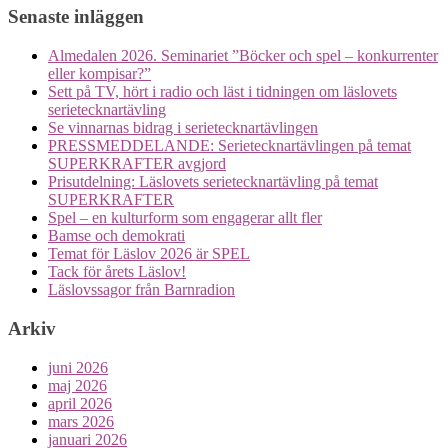
Senaste inläggen
Almedalen 2026. Seminariet ”Böcker och spel – konkurrenter
eller kompisar?”
Sett på TV, hört i radio och läst i tidningen om läslovets
serietecknartävling
Se vinnarnas bidrag i serietecknartävlingen
PRESSMEDDELANDE: Serietecknartävlingen på temat
SUPERKRAFTER avgjord
Prisutdelning: Läslovets serietecknartävling på temat
SUPERKRAFTER
Spel – en kulturform som engagerar allt fler
Bamse och demokrati
Temat för Läslov 2026 är SPEL
Tack för årets Läslov!
Läslovssagor från Barnradion
Arkiv
juni 2026
maj 2026
april 2026
mars 2026
januari 2026