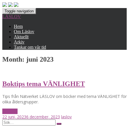
Toggle navigation
LÄSLOV
Hem
Om Läslov
Aktuellt
Arkiv
Tankar om vår tid
Month:
juni 2023
Boktips tema VÄNLIGHET
Tips från Nätverket LÄSLOV om böcker med tema VÄNLIGHET för
olika åldersgrupper.
Läs mer
22 juni, 2023
6 december, 2023
laslov
Posts
Search
for:
navigation