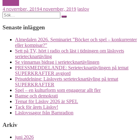
Läs mer
4 november, 2019
4 november, 2019
laslov
Posts
Search
for:
navigation
Senaste inläggen
Almedalen 2026. Seminariet ”Böcker och spel – konkurrenter
eller kompisar?”
Sett på TV, hört i radio och läst i tidningen om läslovets
serietecknartävling
Se vinnarnas bidrag i serietecknartävlingen
PRESSMEDDELANDE: Serietecknartävlingen på temat
SUPERKRAFTER avgjord
Prisutdelning: Läslovets serietecknartävling på temat
SUPERKRAFTER
Spel – en kulturform som engagerar allt fler
Bamse och demokrati
Temat för Läslov 2026 är SPEL
Tack för årets Läslov!
Läslovssagor från Barnradion
Arkiv
juni 2026