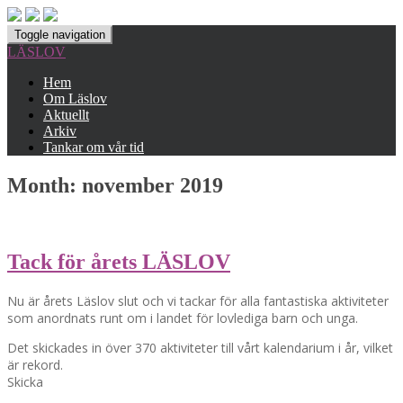
Toggle navigation
LÄSLOV
Hem
Om Läslov
Aktuellt
Arkiv
Tankar om vår tid
Month:
november 2019
Tack för årets LÄSLOV
Nu är årets Läslov slut och vi tackar för alla fantastiska aktiviteter
som anordnats runt om i landet för lovlediga barn och unga.
Det skickades in över 370 aktiviteter till vårt kalendarium i år, vilket
är rekord.
Skicka