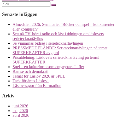
Posts
Search
for:
navigation
Senaste inläggen
Almedalen 2026. Seminariet ”Böcker och spel – konkurrenter
eller kompisar?”
Sett på TV, hört i radio och läst i tidningen om läslovets
serietecknartävling
Se vinnarnas bidrag i serietecknartävlingen
PRESSMEDDELANDE: Serietecknartävlingen på temat
SUPERKRAFTER avgjord
Prisutdelning: Läslovets serietecknartävling på temat
SUPERKRAFTER
Spel – en kulturform som engagerar allt fler
Bamse och demokrati
Temat för Läslov 2026 är SPEL
Tack för årets Läslov!
Läslovssagor från Barnradion
Arkiv
juni 2026
maj 2026
april 2026