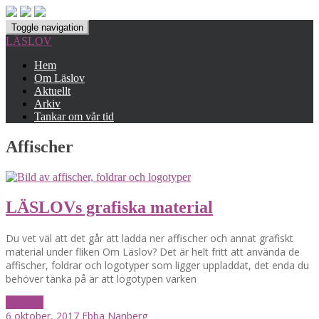
Toggle navigation
LÄSLOV
Hem
Om Läslov
Aktuellt
Arkiv
Tankar om vår tid
Affischer
LÄSLOVs grafiska material
Du vet väl att det går att ladda ner affischer och annat grafiskt
material under fliken Om Läslov? Det är helt fritt att använda de
affischer, foldrar och logotyper som ligger uppladdat, det enda du
behöver tänka på är att logotypen varken
Läs mer
6 oktober, 2017
Ebba Nanberg