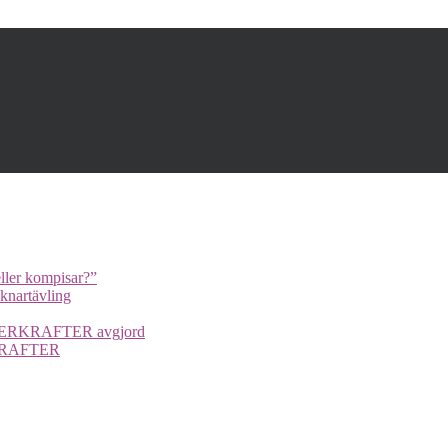
ller kompisar?”
cknartävling
UPERKRAFTER avgjord
ERKRAFTER