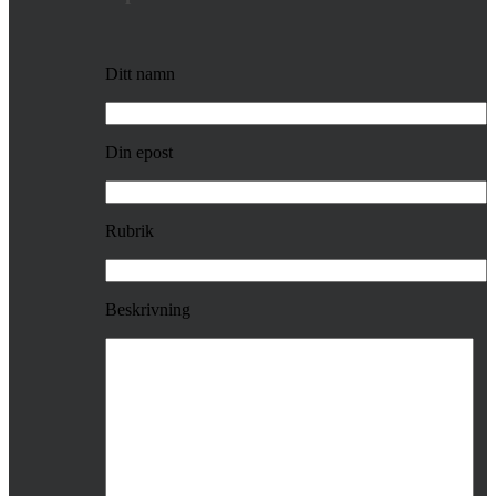
Ditt namn
Din epost
Rubrik
Beskrivning