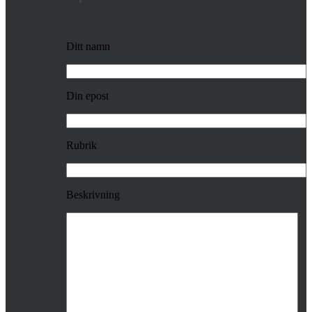
Ditt namn
Din epost
Rubrik
Beskrivning