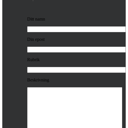
Ditt namn
Din epost
Rubrik
Beskrivning