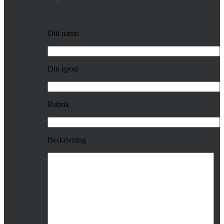
Ditt namn
Din epost
Rubrik
Beskrivning