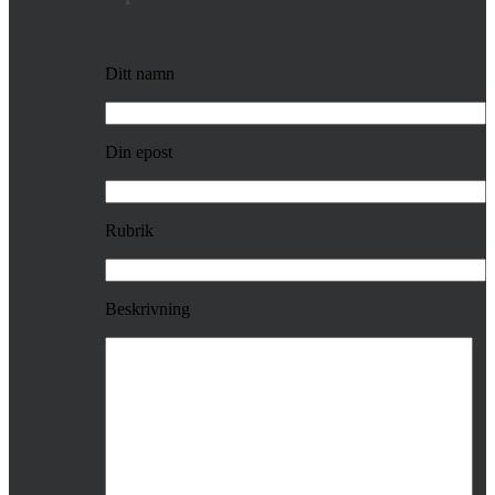
Ditt namn
Din epost
Rubrik
Beskrivning