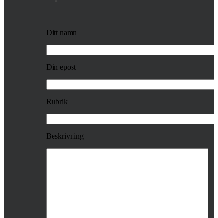
Ditt namn
Din epost
Rubrik
Beskrivning