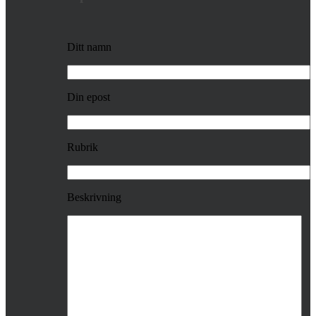
Ditt namn
Din epost
Rubrik
Beskrivning